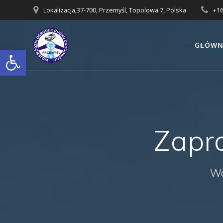
Skip
Lokalizacja,37-700, Przemyśl, Topolowa 7, Polska
+16
to
content
GŁÓWN
Otwórz pasek narzędzi
Zapr
Wo