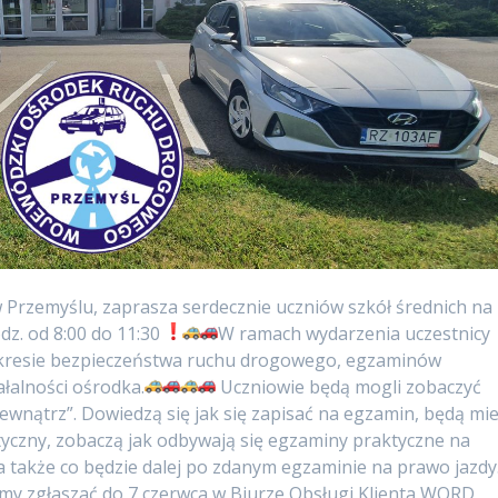
rzemyślu, zaprasza serdecznie uczniów szkół średnich na
dz. od 8:00 do 11:30
W ramach wydarzenia uczestnicy
akresie bezpieczeństwa ruchu drogowego, egzaminów
łalności ośrodka.
Uczniowie będą mogli zobaczyć
wnątrz”. Dowiedzą się jak się zapisać na egzamin, będą mie
yczny, zobaczą jak odbywają się egzaminy praktyczne na
 także co będzie dalej po zdanym egzaminie na prawo jazdy
my zgłaszać do 7 czerwca w Biurze Obsługi Klienta WORD