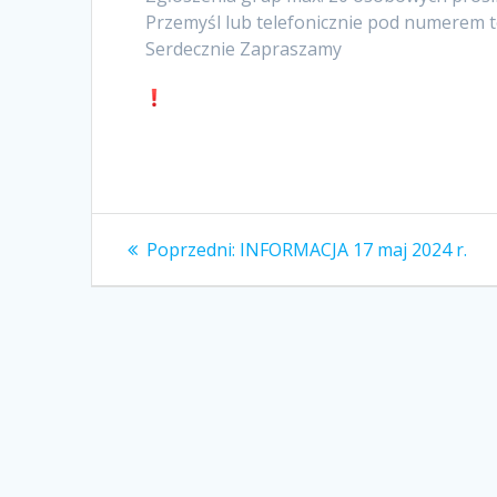
Przemyśl lub telefonicznie pod numerem te
Serdecznie Zapraszamy
Nawigacja
Poprzedni
Poprzedni:
INFORMACJA 17 maj 2024 r.
wpis:
wpisu