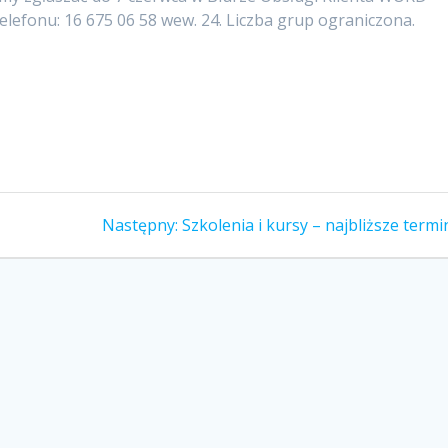
lefonu: 16 675 06 58 wew. 24. Liczba grup ograniczona.
Następny
Następny:
Szkolenia i kursy – najbliższe termi
wpis: