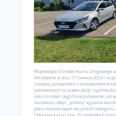
Wojewódzki Ośrodek Ruchu Drogowego w P
dni otwarte w dniu 17 czerwca 2024 r. w go
zostaną zaznajomieni z procedurami w z
państwowych na prawo jazdy i ogólnej dzia
nasz ośrodek i jego funkcjonowanie „od we
możliwość odbyć „próbny” egzamin teoret
placu manewrowym wszystkich kategorii, a
Zgłoszenia grup max. 20 osobowych prosi